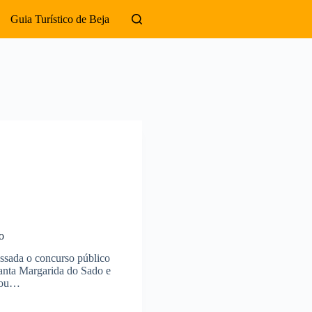
Guia Turístico de Beja
o
assada o concurso público
Santa Margarida do Sado e
r ou…