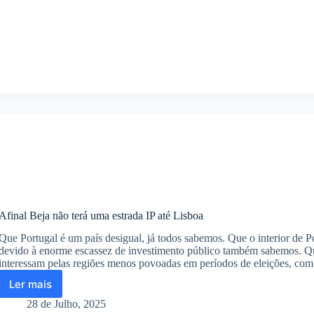
Nuno
Palma
Ferro
(Beja
Consegue)
precisa
para
vencer
em
2029?
Afinal Beja não terá uma estrada IP até Lisboa
Que Portugal é um país desigual, já todos sabemos. Que o interior de P
devido à enorme escassez de investimento público também sabemos. Que
interessam pelas regiões menos povoadas em períodos de eleições, c
Ler mais
Afinal
Beja
28 de Julho, 2025