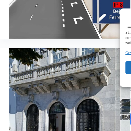
Par
a i
com
pode
Ger