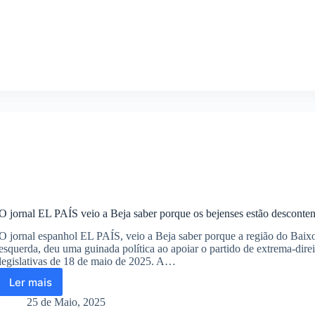
deputado
da
Nação
pede
desculpa
ao
seu
povo
O jornal EL PAÍS veio a Beja saber porque os bejenses estão desconten
O jornal espanhol EL PAÍS, veio a Beja saber porque a região do Baixo
esquerda, deu uma guinada política ao apoiar o partido de extrema-dire
legislativas de 18 de maio de 2025. A…
Ler mais
O
jornal
25 de Maio, 2025
EL