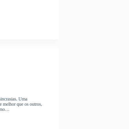
ncrasias. Uma
 e melhor que os outros,
verno…