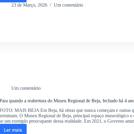
A26
23 de Março, 2026
Um comentário
até
Beja:
o
futuro
ainda
mais
adiado
do
Baixo
Alentejo
Um comentário
Para quando a reabertura do Museu Regional de Beja, fechado há 4 an
FOTO: MAIS BEJA Em Beja, há obras que nunca começam e outras 
terminam. O Museu Regional de Beja, principal espaço museológico e cu
se um exemplo preocupante dessa realidade. Em 2021, o Governo an
Ler mais
Para