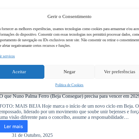
europeu
pobre
com
Gerir o Consentimento
vícios
de
a fornecer as melhores experiências, usamos tecnologias como cookies para armazenar e/ou ace
rico
nformações do dispositivo. Consentir com essas tecnologias nos permitirá processar dados, com
portamento de navegação ou IDs exclusivos neste site. Não consentir ou retirar o consentimen
 afetar negativamante certos recursos e funções.
ir serviços
Aceitar
Negar
Ver preferências
Política de Cookies
O que Nuno Palma Ferro (Beja Consegue) precisa para vencer em 202
FOTO: MAIS BEJA Hoje marca o início de um novo ciclo em Beja. O 
empossado, liderado por um movimento que soube unir bejenses e força
uma visão diferente para o concelho, assume a responsabilidade…
Ler mais
O
que
31 de Outubro, 2025