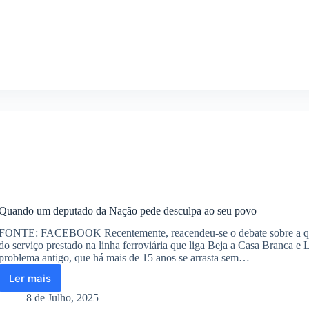
não
terá
uma
estrada
IP
até
Lisboa
Quando um deputado da Nação pede desculpa ao seu povo
FONTE: FACEBOOK Recentemente, reacendeu-se o debate sobre a qu
do serviço prestado na linha ferroviária que liga Beja a Casa Branca e 
problema antigo, que há mais de 15 anos se arrasta sem…
Ler mais
Quando
um
8 de Julho, 2025