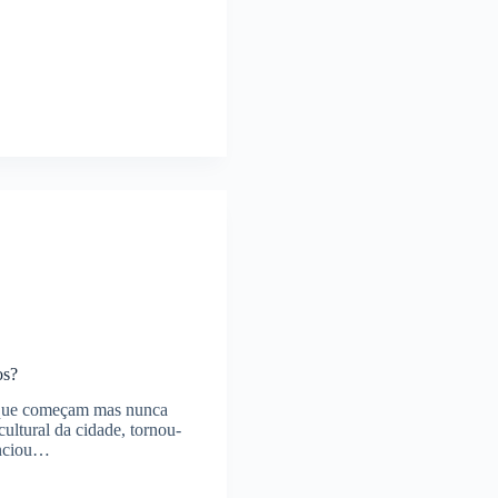
os?
que começam mas nunca
ltural da cidade, tornou-
unciou…