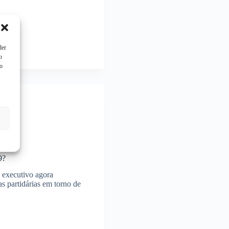
der
o
to
9?
executivo agora
s partidárias em torno de