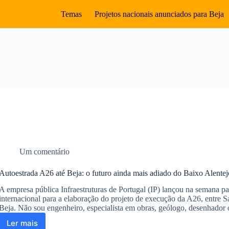
Temas
Projetos nacionais anunciados para Beja
Um comentário
Autoestrada A26 até Beja: o futuro ainda mais adiado do Baixo Alentej
A empresa pública Infraestruturas de Portugal (IP) lançou na semana p
internacional para a elaboração do projeto de execução da A26, entre 
Beja. Não sou engenheiro, especialista em obras, geólogo, desenhado
Ler mais
Autoestrada