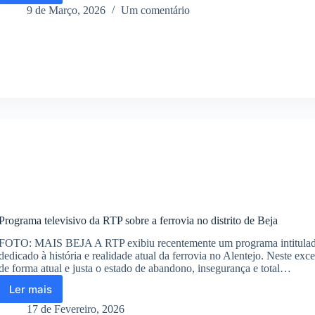
quando
9 de Março, 2026
Um comentário
a
reabertura
do
Museu
Regional
de
Beja,
fechado
há
4
anos?
Programa televisivo da RTP sobre a ferrovia no distrito de Beja
FOTO: MAIS BEJA A RTP exibiu recentemente um programa intitulado 
dedicado à história e realidade atual da ferrovia no Alentejo. Neste exc
de forma atual e justa o estado de abandono, insegurança e total…
Ler mais
Programa
televisivo
17 de Fevereiro, 2026