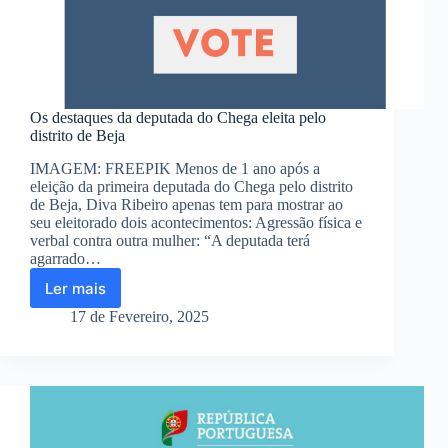
Os destaques da deputada do Chega eleita pelo
distrito de Beja
IMAGEM: FREEPIK Menos de 1 ano após a
eleição da primeira deputada do Chega pelo distrito
de Beja, Diva Ribeiro apenas tem para mostrar ao
seu eleitorado dois acontecimentos: Agressão física e
verbal contra outra mulher: “A deputada terá
agarrado…
Ler mais
Os
destaques
17 de Fevereiro, 2025
da
deputada
do
Chega
eleita
pelo