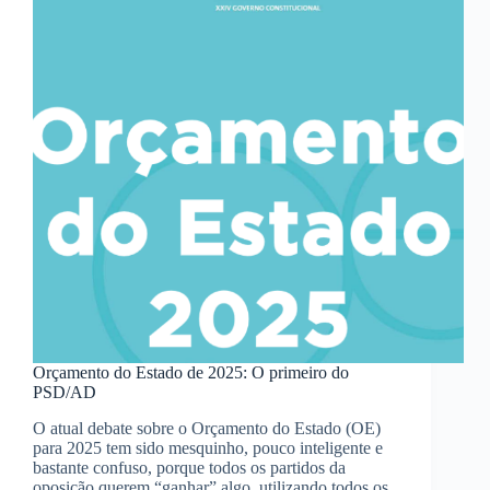
distrito
de
Beja
Orçamento do Estado de 2025: O primeiro do
PSD/AD
O atual debate sobre o Orçamento do Estado (OE)
para 2025 tem sido mesquinho, pouco inteligente e
bastante confuso, porque todos os partidos da
oposição querem “ganhar” algo, utilizando todos os