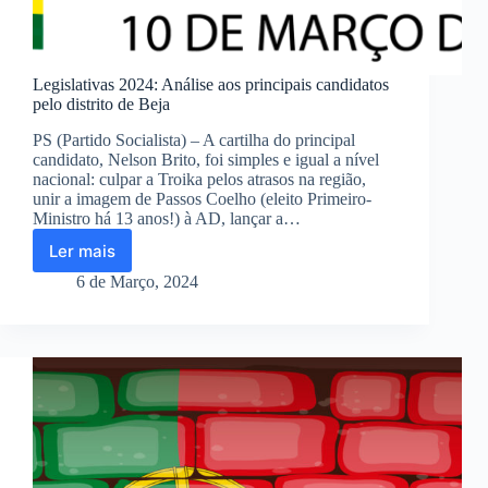
Legislativas 2024: Análise aos principais candidatos
pelo distrito de Beja
PS (Partido Socialista) – A cartilha do principal
candidato, Nelson Brito, foi simples e igual a nível
nacional: culpar a Troika pelos atrasos na região,
unir a imagem de Passos Coelho (eleito Primeiro-
Ministro há 13 anos!) à AD, lançar a…
Ler mais
Legislativas
2024:
6 de Março, 2024
Análise
aos
principais
candidatos
pelo
distrito
de
Beja