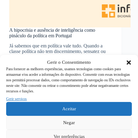
A hipocrisia e ausência de inteligência como
pináculo da política em Portugal
Já sabemos que em política vale tudo. Quando a
classe política não tem discernimento, sensatez ou
lucidez, cai-se numa espécie de vale tudo em termos
Gerir o Consentimento
de promessas. Esta semana, os deputados do Partido
Socialista pelo Alentejo (Luís Dias deputado
Para fornecer as melhores experiências, usamos tecnologias como cookies para
socialista…
armazenar e/ou aceder a informações do dispositivo. Consentir com essas tecnologias
nos permitirá processar dados, como comportamento de navegação ou IDs exclusivos
Ler mais
A
neste site. Não consentir ou retirar o consentimento pode afetar negativamante certos
hipocrisia
10 de Maio, 2024
recursos e funções.
e
Gerir serviços
ausência
de
Aceitar
inteligência
como
Negar
pináculo
da
Ver preferências
política