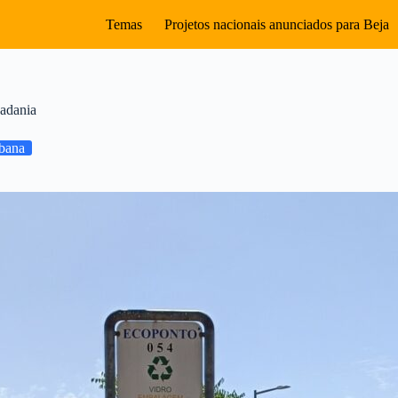
Temas
Projetos nacionais anunciados para Beja
dadania
bana