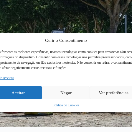
Gerir o Consentimento
a fornecer as melhores experiências, usamos tecnologias como cookies para armazenar e/ou ace
nformações do dispositivo. Consentir com essas tecnologias nos permitirá processar dados, com
portamento de navegação ou IDs exclusivos neste site. Não consentir ou retirar o consentimen
 afetar negativamante certos recursos e funções.
ir serviços
Aceitar
Negar
Ver preferências
Política de Cookies