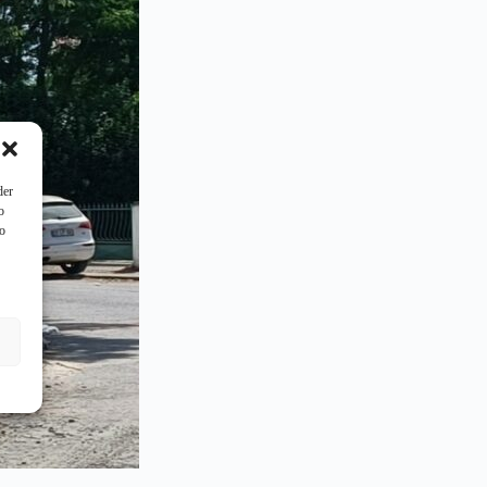
der
o
to