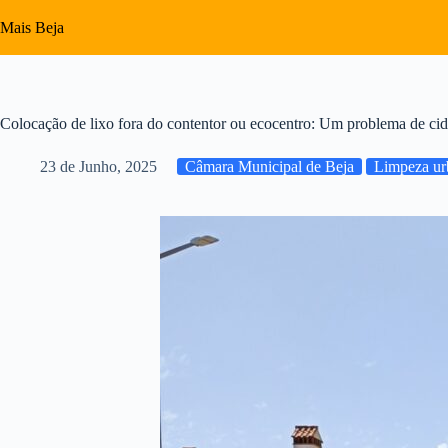
Pular
para
Mais Beja
o
conteúdo
Colocação de lixo fora do contentor ou ecocentro: Um problema de ci
23 de Junho, 2025
Câmara Municipal de Beja
Limpeza ur