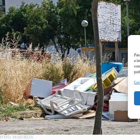
Par
a i
com
pode
Ger
FOTO: MAIS BEJA