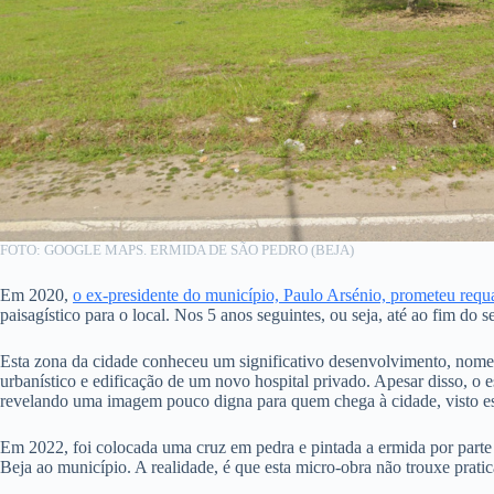
FOTO: GOOGLE MAPS. ERMIDA DE SÃO PEDRO (BEJA)
Em 2020,
o ex-presidente do município, Paulo Arsénio, prometeu requ
paisagístico para o local. Nos 5 anos seguintes, ou seja, até ao fim do
Esta zona da cidade conheceu um significativo desenvolvimento, nomea
urbanístico e edificação de um novo hospital privado. Apesar disso, o
revelando uma imagem pouco digna para quem chega à cidade, visto est
Em 2022, foi colocada uma cruz em pedra e pintada a ermida por parte
Beja ao município. A realidade, é que esta micro-obra não trouxe pra