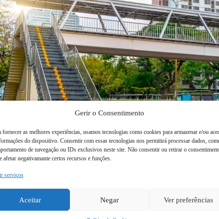
Gerir o Consentimento
a fornecer as melhores experiências, usamos tecnologias como cookies para armazenar e/ou ace
nformações do dispositivo. Consentir com essas tecnologias nos permitirá processar dados, com
portamento de navegação ou IDs exclusivos neste site. Não consentir ou retirar o consentimen
 afetar negativamante certos recursos e funções.
na com a atenção que ela merece, investindo na sua valorização, embel
rcado Mercadona, se o espaço público envolvente permanece ao abando
ir serviços
Aceitar
Negar
Ver preferências