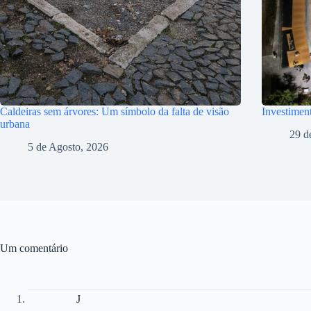
Caldeiras sem árvores: Um símbolo da falta de visão
Investiment
urbana
29 d
5 de Agosto, 2026
Um comentário
J