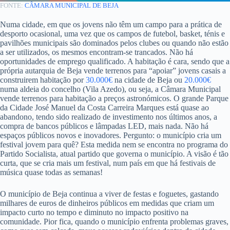
FONTE:
CÂMARA MUNICIPAL DE BEJA
Numa cidade, em que os jovens não têm um campo para a prática de
desporto ocasional, uma vez que os campos de futebol, basket, ténis e
pavilhões municipais são dominados pelos clubes ou quando não estão
a ser utilizados, os mesmos encontram-se trancados. Não há
oportunidades de emprego qualificado. A habitação é cara, sendo que a
própria autarquia de Beja vende terrenos para “apoiar” jovens casais a
construirem habitação por
30.000€
na cidade de Beja ou
20.000€
numa aldeia do concelho (Vila Azedo), ou seja, a Câmara Municipal
vende terrenos para habitação a preços astronómicos. O grande Parque
da Cidade José Manuel da Costa Carreira Marques está quase ao
abandono, tendo sido realizado de investimento nos últimos anos, a
compra de bancos públicos e lâmpadas LED, mais nada. Não há
espaços públicos novos e inovadores. Pergunto: o município cria um
festival jovem para quê? Esta medida nem se encontra no programa do
Partido Socialista, atual partido que governa o município. A visão é tão
curta, que se cria mais um festival, num país em que há festivais de
música quase todas as semanas!
O município de Beja continua a viver de festas e foguetes, gastando
milhares de euros de dinheiros públicos em medidas que criam um
impacto curto no tempo e diminuto no impacto positivo na
comunidade. Pior fica, quando o município enfrenta problemas graves,