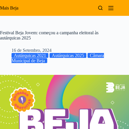
Pular
para
Mais Beja
o
conteúdo
Festival Beja Jovem: começou a campanha eleitoral às
autárquicas 2025
16 de Setembro, 2024
Autárquicas 2021
Autárquicas 2025
Câmara
Municipal de Beja