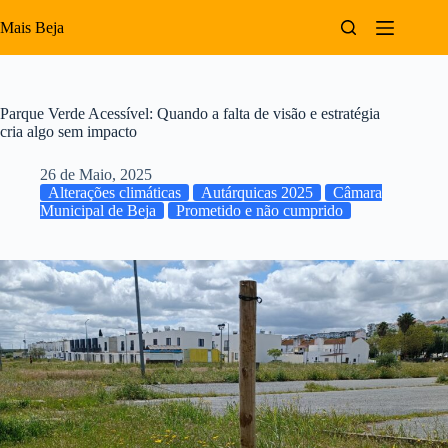
Pular
para
Mais Beja
o
conteúdo
Parque Verde Acessível: Quando a falta de visão e estratégia
cria algo sem impacto
26 de Maio, 2025
Alterações climáticas
Autárquicas 2025
Câmara
Municipal de Beja
Prometido e não cumprido