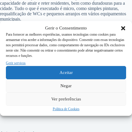
capacidade de atrair e reter residentes, bem como duradouras para a
cidade. Tudo o que é executado é micro, como simples pinturas,
requalificação de WCs e pequenos arranjos em vários equipamentos
municipais.
Gerir o Consentimento
Outra grande falha crónica e inaceitável, é a deficiente manutenção dos
Para fornecer as melhores experiências, usamos tecnologias como cookies para
espaços verdes existentes no concelho de Beja, que tem como
armazenar e/ou aceder a informações do dispositivo. Consentir com essas tecnologias
epicentro o
Parque da Cidade José Manuel da Costa Carreira Marques
,
nos permitirá processar dados, como comportamento de navegação ou IDs exclusivos
uma vez que é o que recebe mais visitas, em que semanalmente ouço
neste site. Não consentir ou retirar o consentimento pode afetar negativamante certos
queixas de bejenses e turistas sobre o mau estado em que se encontra o
recursos e funções.
mesmo.
Gerir serviços
Em ano de eleições, fica evidente que há fortes possibilidades de o
Aceitar
atual presidente perder as eleições, uma vez que não conseguiu
trazer uma melhoria e aumento da qualidade de vida para todos
Negar
os bejenses, nem cumprir o seu programa eleitoral, como irei mais
tarde abordar neste espaço.
Ver preferências
Política de Cookies